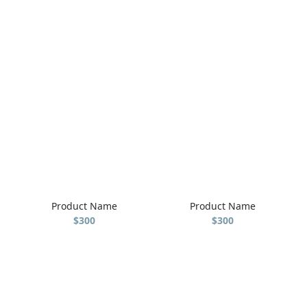
Product Name
Product Name
$300
$300