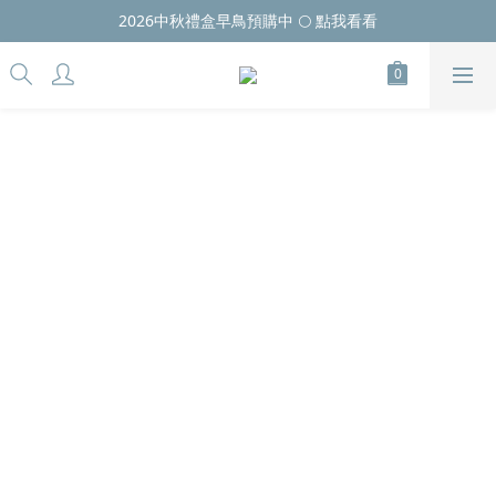
2026中秋禮盒早鳥預購中 🌕 點我看看