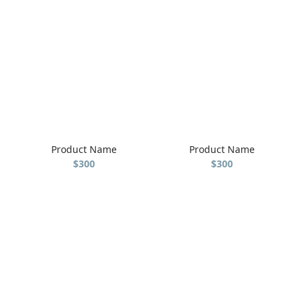
Product Name
Product Name
$300
$300