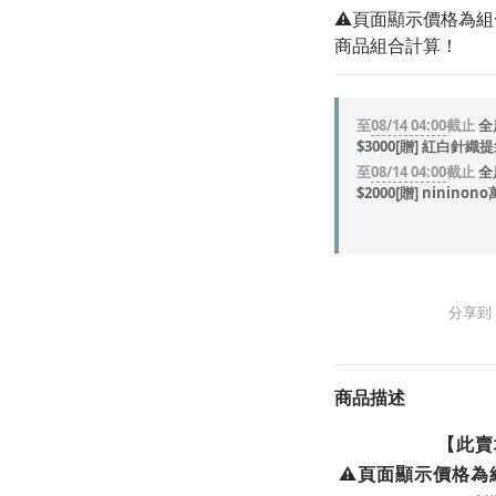
⚠️頁面顯示價格為
商品組合計算！
至
08/14 04:00
截止
全
$3000[贈] 紅白針織
至
08/14 04:00
截止
全
$2000[贈] ninin
分享到
商品描述
【此賣
⚠️頁面顯示價格