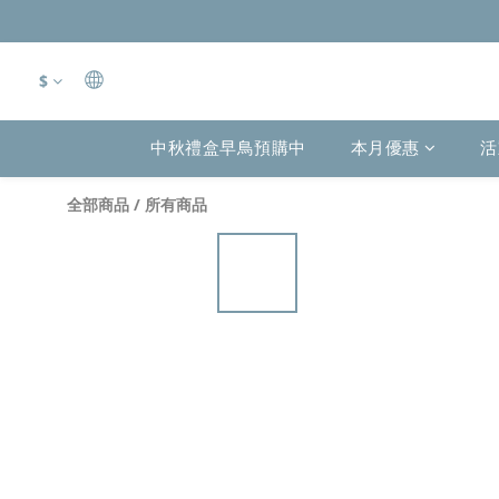
$
中秋禮盒早鳥預購中
本月優惠
活
全部商品
/
所有商品