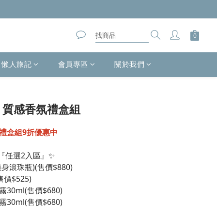
懶人旅記
會員專區
關於我們
】質感香氛禮盒組
禮盒組9折優惠中
『任選2入區』✨
滾珠瓶)(售價$880)
價$525)
0ml(售價$680)
0ml(售價$680)