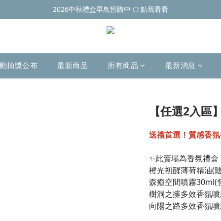
2026中秋禮盒早鳥預購中 🌕 點我看看
動抽獎公布
最新商品
所有商品
最新消息
【任選2入區
送禮首選！質感香氛
✨此賣場為香氛禮盒
橙光初醒薄荷精油(隨身
森癒空間噴霧30ml(售
樹洞之擁多效香氛噴霧3
向陽之路多效香氛噴霧3