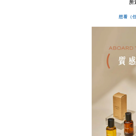
所
想看（任