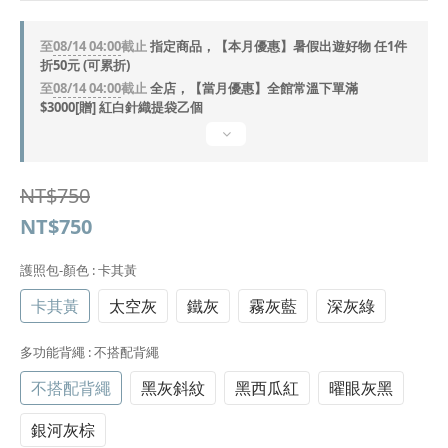
至
08/14 04:00
截止
指定商品，【本月優惠】暑假出遊好物 任1件
折50元 (可累折)
至
08/14 04:00
截止
全店，【當月優惠】全館常溫下單滿
$3000[贈] 紅白針織提袋乙個
NT$750
NT$750
護照包-顏色
: 卡其黃
卡其黃
太空灰
鐵灰
霧灰藍
深灰綠
多功能背繩
: 不搭配背繩
不搭配背繩
黑灰斜紋
黑西瓜紅
曜眼灰黑
銀河灰棕