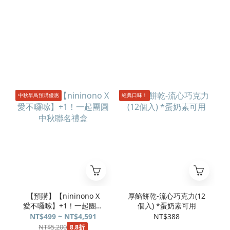
中秋早鳥預購優惠
經典口味！
【預購】【nininono X
厚餡餅乾-流心巧克力(12
愛不囉嗦】+1！一起團圓
個入) *蛋奶素可用
中秋聯名禮盒
NT$499 ~ NT$4,591
NT$388
NT$5,200
8.8折