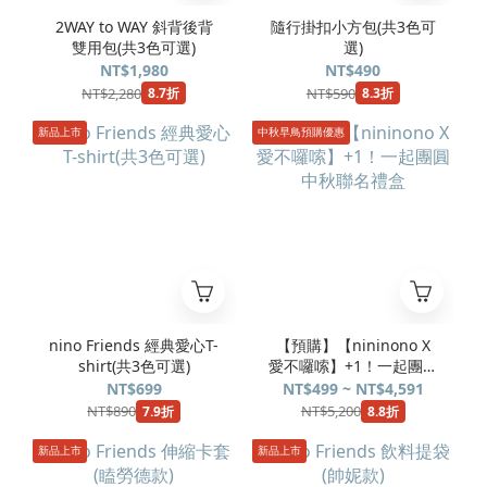
2WAY to WAY 斜背後背
隨行掛扣小方包(共3色可
雙用包(共3色可選)
選)
NT$1,980
NT$490
NT$2,280
NT$590
8.7折
8.3折
新品上市
中秋早鳥預購優惠
nino Friends 經典愛心T-
【預購】【nininono X
shirt(共3色可選)
愛不囉嗦】+1！一起團圓
中秋聯名禮盒
NT$699
NT$499 ~ NT$4,591
NT$890
NT$5,200
7.9折
8.8折
新品上市
新品上市