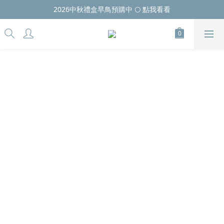
2026中秋禮盒早鳥預購中 🌕 點我看看